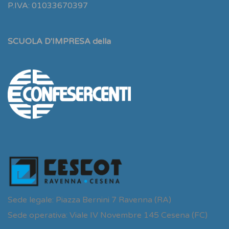
P.IVA: 01033670397
SCUOLA D'IMPRESA della
Sede legale: Piazza Bernini 7 Ravenna (RA)
Sede operativa: Viale IV Novembre 145 Cesena (FC)