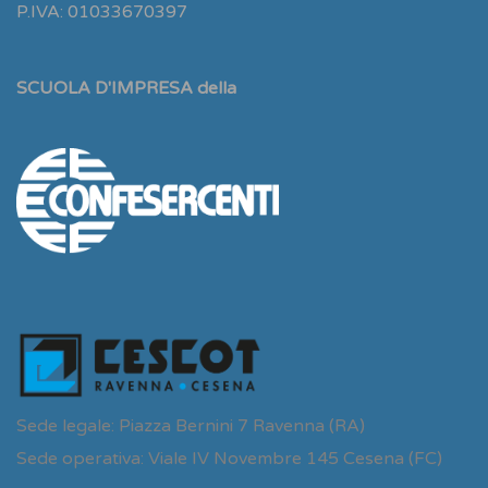
P.IVA: 01033670397
SCUOLA D'IMPRESA della
Sede legale: Piazza Bernini 7 Ravenna (RA)
Sede operativa: Viale IV Novembre 145 Cesena (FC)