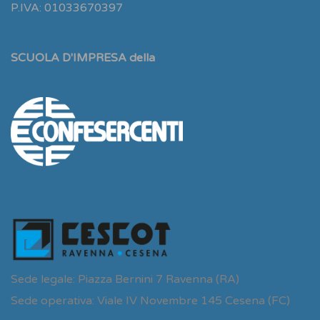
P.IVA: 01033670397
SCUOLA D'IMPRESA della
Sede legale: Piazza Bernini 7 Ravenna (RA)
Sede operativa: Viale IV Novembre 145 Cesena (FC)