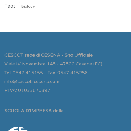
Tags :
Biology
CESCOT sede di CESENA - Sito Ufficiale
Viale IV Novembre 145 - 47522 Cesena (FC)
Tel. 0547 415155 - Fax. 0547 415256
info@cescot-cesena.com
P.IVA: 01033670397
SCUOLA D'IMPRESA della