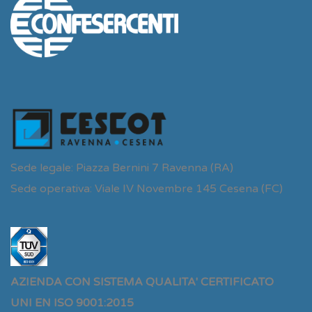
Sede legale: Piazza Bernini 7 Ravenna (RA)
Sede operativa: Viale IV Novembre 145 Cesena (FC)
AZIENDA CON SISTEMA QUALITA' CERTIFICATO
UNI EN ISO 9001:2015